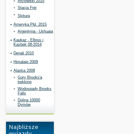
Arctowski 2015
Stacja Frei
Skitura
Ameryka Płd. 2015
Argentyna - Ushuaia
Kaukaz - Elbrus i
Kazbek 08-2014
Denali 2010
Himalaje 2009
Alaska 2008
Gory Brooks'a
trekking
Wodospady Brooks
Falls
Dolina 10000
Dymów
Najbliższe
wyjazdy