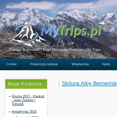
Tomasz Bobrowski | Moje Niezwykłe Podróże | My Trips
O mnie
Propozycje wypraw
Wspinaczka
Narty
Skitura Alpy Berneńsk
Moje Podróże
Gruzja 2017 - Kaukaz
- rejon Zeskho i
Tetnuldi
Antarktyda 2015