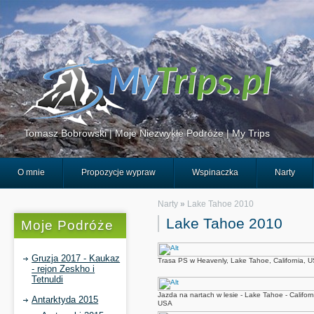
Tomasz Bobrowski | Moje Niezwykłe Podróże | My Trips
O mnie
Propozycje wypraw
Wspinaczka
Narty
Narty
»
Lake Tahoe 2010
Lake Tahoe 2010
Moje Podróże
Gruzja 2017 - Kaukaz
Trasa PS w Heavenly, Lake Tahoe, California, 
- rejon Zeskho i
Tetnuldi
Jazda na nartach w lesie - Lake Tahoe - Californ
Antarktyda 2015
USA