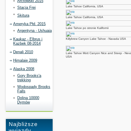
Arctowski 2015
Lake Tahoe California, USA
Stacja Frei
Skitura
Lake Tahoe California, USA
Ameryka Płd. 2015
Lake Tahoe po stronie Kalifornii
Argentyna - Ushuaia
Kaukaz - Elbrus i
Killybrew Canyon Lake Tahoe - Navada USA
Kazbek 08-2014
Denali 2010
Lake Tahoe Mott Canyon Nice and Steep - Nev
USA
Himalaje 2009
Alaska 2008
Gory Brooks'a
trekking
Wodospady Brooks
Falls
Dolina 10000
Dymów
Najbliższe
wyjazdy