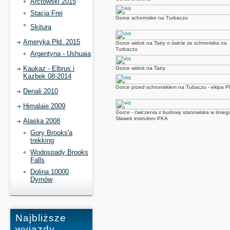
Arctowski 2015
Stacja Frei
Gorce schornisko na Turbaczu
Skitura
Ameryka Płd. 2015
Gorce widok na Tatry o świcie ze schroniska na
Turbaczu
Argentyna - Ushuaia
Kaukaz - Elbrus i
Gorce widok na Tatry
Kazbek 08-2014
Gorce przed schroniskiem na Tubaczu - ekipa 
Denali 2010
Himalaje 2009
Gorce - ćwiczenia z budowy stanowiska w śniegu
Sławek instruktor PKA
Alaska 2008
Gory Brooks'a
trekking
Wodospady Brooks
Falls
Dolina 10000
Dymów
Najbliższe
wyjazdy