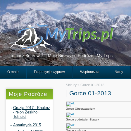
Tomasz Bobrowski | Moje Niezwykłe Podróże | My Trips
O mnie
Propozycje wypraw
Wspinaczka
Narty
Skitury
»
Gorce 01-2013
Gorce 01-2013
Moje Podróże
Gruzja 2017 - Kaukaz
Gorce Obserwatorium
- rejon Zeskho i
Tetnuldi
Gorce podejscie -Sławek
Antarktyda 2015
Gorce ambona