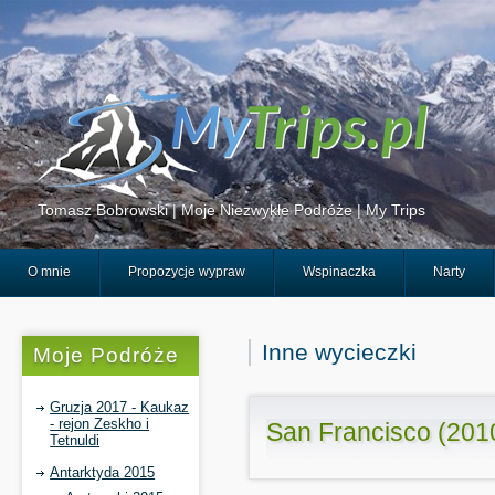
Tomasz Bobrowski | Moje Niezwykłe Podróże | My Trips
O mnie
Propozycje wypraw
Wspinaczka
Narty
Inne wycieczki
Moje Podróże
Gruzja 2017 - Kaukaz
- rejon Zeskho i
San Francisco (201
Tetnuldi
Antarktyda 2015