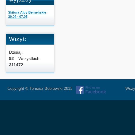
Skitura Alpy Berneńskie
30.04 - 07.05
Wizyt:
Dzisiaj:
92
Wszystkich:
311472
Copyright © Tomasz Bobrowski 2013
Wszystkie 