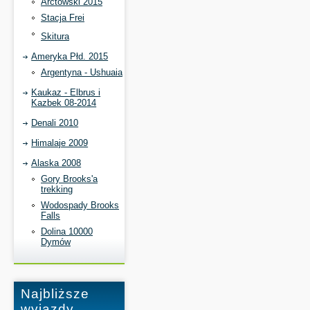
Arctowski 2015
Stacja Frei
Skitura
Ameryka Płd. 2015
Argentyna - Ushuaia
Kaukaz - Elbrus i
Kazbek 08-2014
Denali 2010
Himalaje 2009
Alaska 2008
Gory Brooks'a
trekking
Wodospady Brooks
Falls
Dolina 10000
Dymów
Najbliższe
wyjazdy