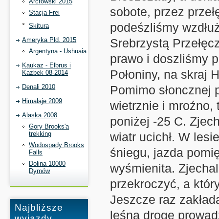
Arctowski 2015
sobote, przez przeł
Stacja Frei
podeśzliśmy wzdłuż
Skitura
Ameryka Płd. 2015
Srebrzystą Przełęcz
Argentyna - Ushuaia
prawo i doszliśmy
Kaukaz - Elbrus i
Połoniny, na skraj
Kazbek 08-2014
Denali 2010
Pomimo słoncznej p
Himalaje 2009
wietrznie i mroźno,
Alaska 2008
poniżej -25 C. Zjec
Gory Brooks'a
trekking
wiatr ucichł. W lesi
Wodospady Brooks
śniegu, jazda pomi
Falls
Dolina 10000
wyśmienita. Zjechal
Dymów
przekroczyć, a któr
Jeszcze raz zakłada
Najbliższe
leśną drogę prowad
wyjazdy