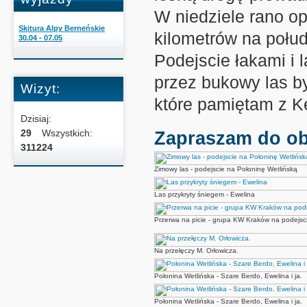
W niedziele rano o
Skitura Alpy Berneńskie
kilometrów na połu
30.04 - 07.05
Podejscie łakami i l
przez bukowy las b
Wizyt:
które pamiętam z K
Dzisiaj:
29
Wszystkich:
Zapraszam do obe
311224
Zimowy las - podejscie na Połoninę Wetlińską
Las przykryty śniegem - Ewelina
Przerwa na picie - grupa KW Kraków na podejsc
Na przełęczy M. Orłowicza.
Połonina Wetlińska - Szare Berdo, Ewelina i ja.
Połonina Wetlińska - Szare Berdo, Ewelina i ja.