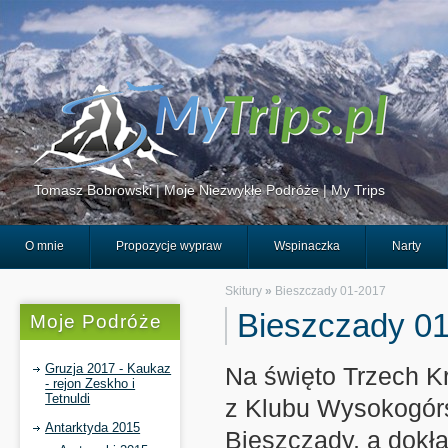
Tomasz Bobrowski | Moje Niezwykłe Podróże | My Trips
O mnie
Propozycje wypraw
Wspinaczka
Narty
Skitury
»
Bieszczady 01-2017
Bieszczady 0
Moje Podróże
Gruzja 2017 - Kaukaz
Na święto Trzech Kr
- rejon Zeskho i
Tetnuldi
z Klubu Wysokogór
Antarktyda 2015
Bieszczady, a dokła