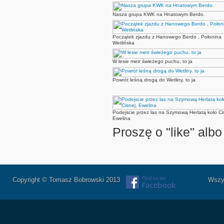
Nasza grupa KWK na Hnatowym Berdo.
Początek zjazdu z Hanowego Berdo , Połonina
Wetlińska
W lesie metr świeżego puchu, to ja
Powrót leśną drogą do Wetliny, to ja
Podejscie przez las na Szymową Herlatą koło Ci
Ewelina
Proszę o "like" alb
Copyright © Tomasz Bobrowski 2013
Wszystkie 