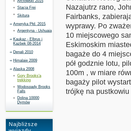
Arctowski 2015
Nazajutrz rano, Joh
Stacja Frei
Fairbanks, zabieraj
Skitura
Ameryka Płd. 2015
wyprawy. Po zważen
Argentyna - Ushuaia
10 miejscowego samo
Kaukaz - Elbrus i
Eskimoskim miastec
Kazbek 08-2014
Denali 2010
bagaże do 4 miejsco
Himalaje 2009
pół godznie lotu, pi
Alaska 2008
100m , w miare rów
Gory Brooks'a
trekking
bagaży pilot wysta
Wodospady Brooks
trójkę na pustkowiu
Falls
Dolina 10000
Dymów
Najbliższe
wyjazdy