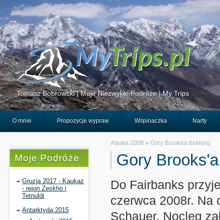
Tomasz Bobrowski | Moje Niezwykłe Podróże | My Trips
O mnie
Propozycje wypraw
Wspinaczka
Narty
Alaska 2008
»
Gory Brooks'a trekking
Gory Brooks'a 
Moje Podróże
Gruzja 2017 - Kaukaz
Do Fairbanks przyj
- rejon Zeskho i
Tetnuldi
czerwca 2008r. Na 
Antarktyda 2015
Schauer. Nocleg zał