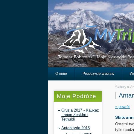
Tomasz Bobrowski | Moje Niezwykłe Pod
O mnie
Propozycje wypraw
Ws
Skitury
»
An
Antar
Moje Podróże
« powrót
Gruzja 2017 - Kaukaz
- rejon Zeskho i
Skitourin
Tetnuldi
Ostatni ty
Antarktyda 2015
tylko codz