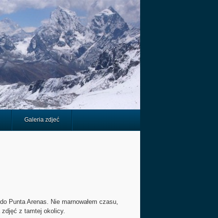
Galeria zdjeć
em do Punta Arenas. Nie marnowałem czasu,
zdjęć z tamtej okolicy.