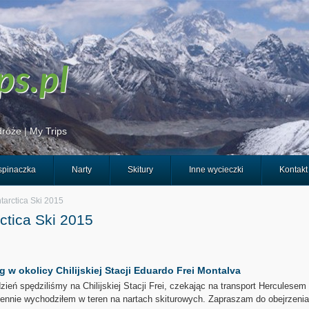
róże | My Trips
pinaczka
Narty
Skitury
Inne wycieczki
Kontakt
tarctica Ski 2015
ctica Ski 2015
g w okolicy Chilijskiej Stacji Eduardo Frei Montalva
dzień spędziliśmy na Chilijskiej Stacji Frei, czekając na transport Hercules
iennie wychodziłem w teren na nartach skiturowych. Zapraszam do obejrzenia 