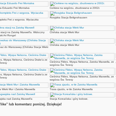
cja Eduardo Frei Montalva
Cerkiew na wzgórzu, zbudowana w 2002r.
Rosyjska Stacja Belignshausen
pleks Frei z wzgorza. Wyciaczka
stacji na Zatokę Maxwell'a. Widoczny
Chińska stacja Wieki Mur
jski Ari Rongel
Chińska stacja Wieki Mur
kaz do Warszaway (Chińska Stacja Wieki
es, Wyspa Nelsona, Cieśnina Drake'a ze
Cieśnina Fildes, Wyspa Nelsona, Zatoka Maxwella, ze
Teresy
wzgórza Św. Teresy
es, Wyspa Nelsona, Cieśnina Drake'a ze
Cieśnina Fildes, Wyspa Nelsona, Zatoka Maxwella, ze
Teresy
wzgórza Św. Teresy
a Wieki Mur i Zatoka Maxwella
Trasa zjazdu, w tle Zatoka Maxwella
ajska nad Zatoką Maxwell'a
Stacja Koreańska i góry lodowe.
like" lub komentarz poniżej. Dziękuje!