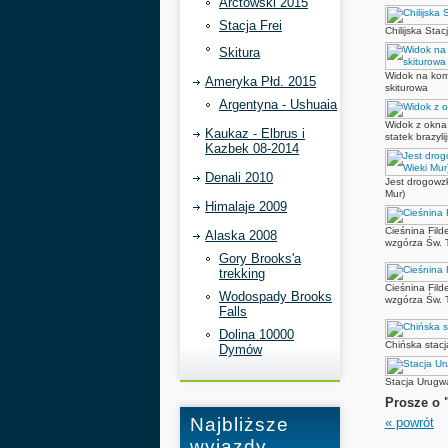
Arctowski 2015
Stacja Frei
Chilijska Sta
Skitura
Widok na kom
Ameryka Płd. 2015
skiturowa
Argentyna - Ushuaia
Widok z okna 
Kaukaz - Elbrus i
statek brazyli
Kazbek 08-2014
Denali 2010
Jest drogowz
Mur)
Himalaje 2009
Cieśnina Fild
Alaska 2008
wzgórza Św. 
Gory Brooks'a
trekking
Cieśnina Fild
Wodospady Brooks
wzgórza Św. 
Falls
Dolina 10000
Chińska stacj
Dymów
Stacja Urugw
Prosze o "
Najbliższe
« powrót
wyjazdy