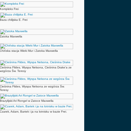
Kompleks Frei
Baza chilijska E. Frei
Zatoka Maxwella
Chińska stacja Wieki Mur i Zatoka Maxwella
Cieśnina Fildes, Wyspa Nelsona, Cieśnina Drake'a ze
wzgórza Św. Teresy
Cieśnina Fildes, Wyspa Nelsona ze wzgórza Św.
Teresy
Brazylijski Ari Rongel w Zatoce Maxwella
Czarek, Adam, Bartek i ja na lotnisku w bazie Frei.